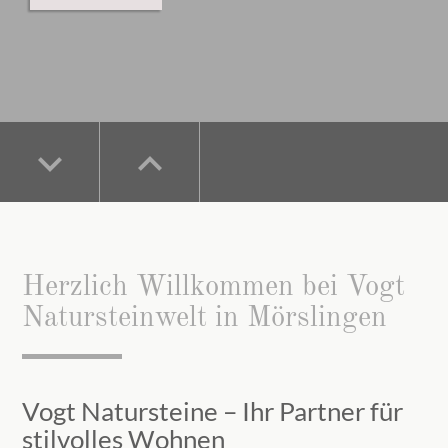
keyboard_arrow_down
keyboard_arrow_down
keyboard_arrow_up
keyboard_arrow_up
keyboard_arrow_down
keyboard_arrow_up
Herzlich Willkommen bei Vogt
Natursteinwelt in Mörslingen
Vogt Natursteine – Ihr Partner für
stilvolles Wohnen