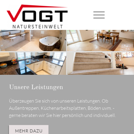
menu
Suchbegriffe
SUCHEN
Unsere Materialien
Das Unternehmen Vogt Naturstein
Für jeden Anwendungszwecke das richtige Material.
Qualität aus Tradition! Vogt Natursteinwelt - seit über
Erfahren Sie mehr, mit welchen Materialien wir arbeiten
60 Jahren an Ihrer Seite. Ein Familien Unternehmen seit
um Ihre Wünsche zu erfüllen.
Generationen!
Unsere Leistungen
Überzeugen Sie sich von unseren Leistungen. Ob
MEHR DAZU
MEHR DAZU
Außentreppen, Küchenarbeitsplatten, Böden uvm. -
gerne beraten wir Sie hier persönlich und individuell.
MEHR DAZU